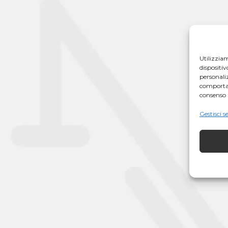
Utilizzia
dispositi
personaliz
comportam
consenso 
Gestisci s