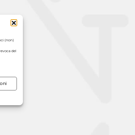
nci (non)
revoca del
oni